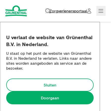
Zorgverlenersportaal
Over ons
U verlaat de website van Grünenthal
Werken bij Grünenthal
B.V. in Nederland.
U staat op het punt de website van Grünenthal
Soorten pijn
B.V. in Nederland te verlaten. Links naar andere
sites worden aangeboden als service aan de
Producten
bezoeker.
Educatie
Sluiten
Service & materialen
Doorgaan
Contact