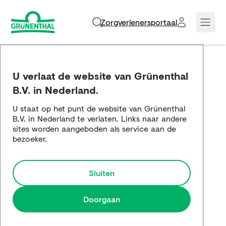
Zorgverlenersportaal
Over ons
U verlaat de website van Grünenthal
Werken bij Grünenthal
B.V. in Nederland.
U staat op het punt de website van Grünenthal
Soorten pijn
B.V. in Nederland te verlaten. Links naar andere
sites worden aangeboden als service aan de
Producten
bezoeker.
Educatie
Sluiten
Service & materialen
Doorgaan
Contact