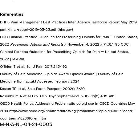
Referenties:
DHHS Pain Management Best Practices Inter-Agency Taskforce Report May 2019
pmtf-final-report-2019-05-23.pdf (hhs.gov)
CDC Clinical Practice Guideline for Prescribing Opioids for Pain — United States,
2022
Recommendations and Reports
/ November 4, 2022 / 71(3);1–95
CDC
Clinical Practice Guideline for Prescribing Opioids for Pain — United States,
2022 | MMWR
O’Brien T et al. Eur J Pain 2017;21:3-192
Faculty of Pain Medicine, Opioids Aware
Opioids Aware | Faculty of Pain
Medicine (fpm.ac.uk) Accessed February 2024
Kosten TR et al, Scie Pract. Perspect 2002;1:13-20
Rosenblum A et al Exp. Clin. Psychopharmacol. 2008;16(5):405-416
OECD Health Policy. Addressing Problematic opioid use in OECD Countries May
2019
http://www.oecd.org/health/addressing-problematic-opioid-use-in-oecd-
countries-a18286f0-en.htm
M-N/A-NL-04-24-0005